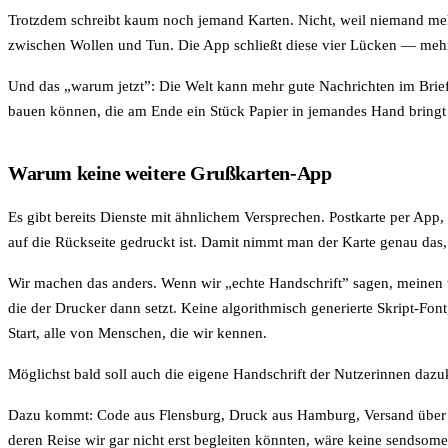
Trotzdem schreibt kaum noch jemand Karten. Nicht, weil niemand meh
zwischen Wollen und Tun. Die App schließt diese vier Lücken — mehr 
Und das „warum jetzt”: Die Welt kann mehr gute Nachrichten im Briefka
bauen können, die am Ende ein Stück Papier in jemandes Hand bringt
Warum keine weitere Grußkarten-App
Es gibt bereits Dienste mit ähnlichem Versprechen. Postkarte per App, 
auf die Rückseite gedruckt ist. Damit nimmt man der Karte genau das
Wir machen das anders. Wenn wir „echte Handschrift” sagen, meinen w
die der Drucker dann setzt. Keine algorithmisch generierte Skript-Fon
Start, alle von Menschen, die wir kennen.
Möglichst bald soll auch die eigene Handschrift der Nutzerinnen dazuk
Dazu kommt: Code aus Flensburg, Druck aus Hamburg, Versand über die 
deren Reise wir gar nicht erst begleiten könnten, wäre keine sendsome